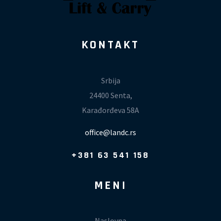
KONTAKT
Srbija
24400 Senta,
Karađorđeva 58A
office@landc.rs
+381 63 541 158
MENI
Naslovna