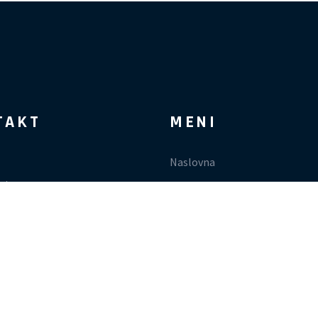
TAKT
MENI
Naslovna
nta,
O nama
đeva 58A
Proizvodi
andc.rs
Rezervni delovi i servis
63 541 158
Kontakt