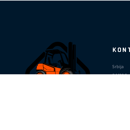
KON
Srbija
24400 Se
Karađor
office@l
+381 