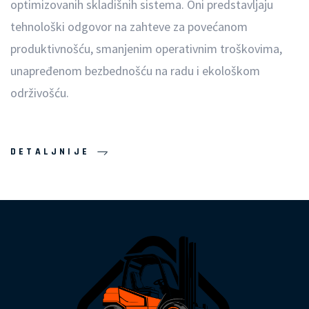
optimizovanih skladišnih sistema. Oni predstavljaju
tehnološki odgovor na zahteve za povećanom
produktivnošću, smanjenim operativnim troškovima,
unapređenom bezbednošću na radu i ekološkom
održivošću.
DETALJNIJE