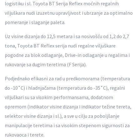
logistiku i sl. Toyota BT Serija Reflex moćnih regalnih
viljuškara nudi izuzetnu upravljivost i ubrzanje za optimalno
pomeranje i slaganje paleta.
Uz visine dizanja do 12,5 metara i sa nosivošću od 1,2 do 2,7
tona, Toyota BT Reflex serija nudi regalne viljuškare
pogodne za blok odlaganje, Drive-in odlaganje u regalima i
rukovanje sa dugim teretima (F Serija).
Podjednako efikasni za rad u predkomorama (temperatura
do -10˚C) i hladnjačama (temperatura do -35˚C), regalni
viljuškari su sa visokim performansama, dodatnom
opremom (indikator visine dizanja i indikator težine tereta,
selektor visine dizanja i sl.), a sve u cilju za poboljšanje
manipulacije teretima i sa visokim stepenom sigurnosti za
rukovaoca i terete.