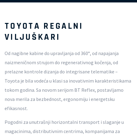
TOYOTA REGALNI
VILJUŠKARI
Od nagibne kabine do upravljanja od 360°, od napajanja
naizmeničnom strujom do regenerativnog kočenja, od
prelazne kontrole dizanja do integrisane telematike –
Toyota je bila vodeća u klasi sa inovativnim karakteristikama
tokom godina. Sa novom serijom BT Reflex, postavljamo
nova merila za bezbednost, ergonomiju i energetsku
efikasnost.
Pogodni za unutrašnji horizontalni transport i slaganje u
magacinima, distributivnim centrima, kompanijama za